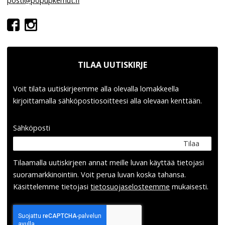
posti@popupkemut.fi
TILAA UUTISKIRJE
Voit tilata uutiskirjeemme alla olevalla lomakkeella
kirjoittamalla sähköpostiosoitteesi alla olevaan kenttään.
Sähköposti
Tilaa
Tilaamalla uutis­kirjeen annat meille luvan käyttää tietojasi
suora­markkinointiin. Voit perua luvan koska tahansa.
Käsittelemme tietojasi
tieto­suoja­selosteemme
mukaisesti.