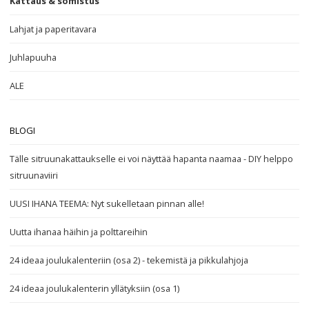
Kattaus & somistus
Lahjat ja paperitavara
Juhlapuuha
ALE
BLOGI
Tälle sitruunakattaukselle ei voi näyttää hapanta naamaa - DIY helppo
sitruunaviiri
UUSI IHANA TEEMA: Nyt sukelletaan pinnan alle!
Uutta ihanaa häihin ja polttareihin
24 ideaa joulukalenteriin (osa 2) - tekemistä ja pikkulahjoja
24 ideaa joulukalenterin yllätyksiin (osa 1)