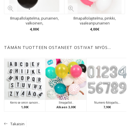
Ilmapallolajitelma, punainen,
Ilmapallolajitelma, pinkki,
valkoinen,
vaaleanpunainen
4
,
00
€
4
,
00
€
TÄMÄN TUOTTEEN OSTANEET OSTIVAT MYÖS…
Kerro se omin sanoin..
Ilmapallot..
Numero foliopallo,..
1
,
00
€
Alkaen
3
,
00
€
7
,
90
€
Takaisin