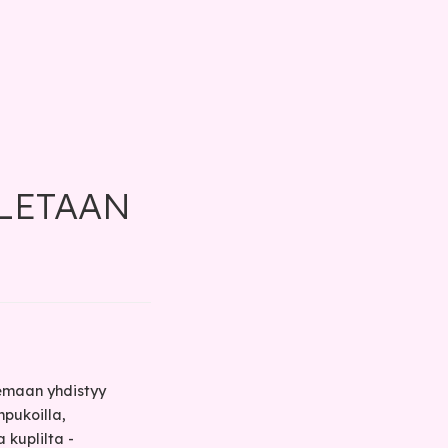
LLETAAN
emaan yhdistyy
mpukoilla,
 kuplilta -