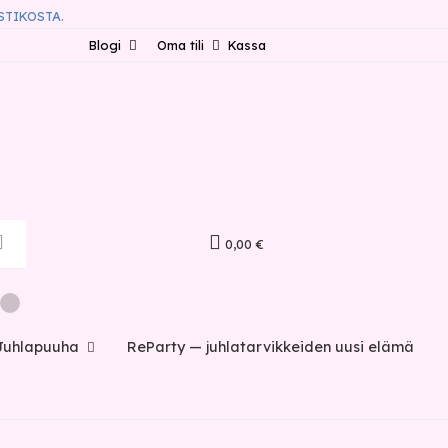
STIKOSTA.
Blogi
Oma tili
Kassa
0,00 €
Juhlapuuha
ReParty — juhlatarvikkeiden uusi elämä