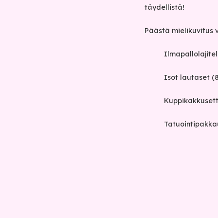
täydellistä!
Päästä mielikuvitus v
Ilmapallolajite
Isot lautaset (8
Kuppikakkusetti
Tatuointipakkau