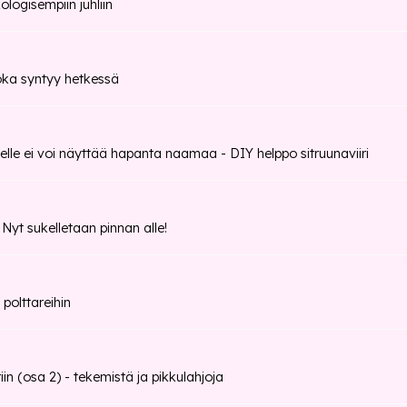
logisempiin juhliin
oka syntyy hetkessä
elle ei voi näyttää hapanta naamaa - DIY helppo sitruunaviiri
t sukelletaan pinnan alle!
 polttareihin
iin (osa 2) - tekemistä ja pikkulahjoja