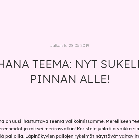
Julkaistu 28.05.2019
HANA TEEMA: NYT SUKE
PINNAN ALLE!
a on uusi ihastuttava teema valikoimissamme. Merelliseen te
renneidot ja miksei merirosvotkin! Koristele juhlatila vaikka si
illä palloilla. Läpinäkyvien pallojen rykelmät näyttävät valtavilta