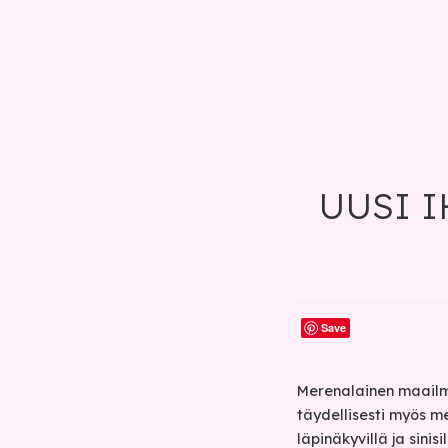
UUSI I
Save
Merenalainen maailm
täydellisesti myös me
läpinäkyvillä ja sinis