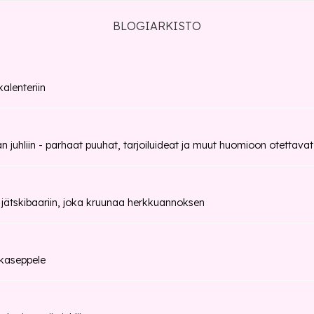
BLOGIARKISTO
alenteriin
n juhliin - parhaat puuhat, tarjoiluideat ja muut huomioon otettavat
 jätskibaariin, joka kruunaa herkkuannoksen
kaseppele