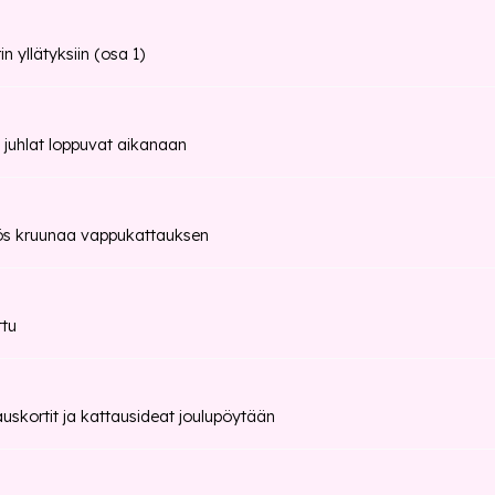
n yllätyksiin (osa 1)
 juhlat loppuvat aikanaan
ös kruunaa vappukattauksen
ttu
auskortit ja kattausideat joulupöytään