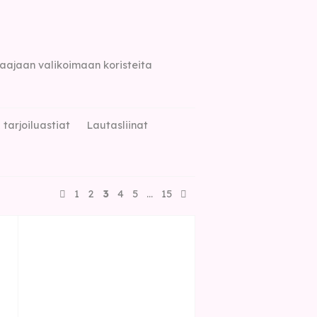
 laajaan valikoimaan koristeita
tarjoiluastiat
Lautasliinat
1
2
3
4
5
…
15