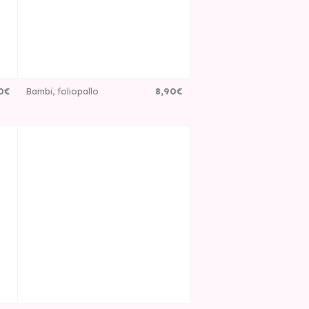
0
€
Bambi, foliopallo
8
,
90
€