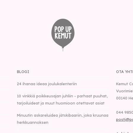
BLOGI
OTA YHT
24 ihanaa ideaa joulukalenteriin
Kemut C
Vuorimie
10 vinkkiä poikkeusajan juhliin - parhaat puuhat,
00140
He
tarjoiluideat ja muut huomioon otettavat asiat
044 9850
Minuutin askareluidea jätskibaariin, joka kruunaa
posti@p
herkkuannoksen