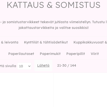
KATTAUS & SOMISTUS
 ja somistustarvikkeet tekevät juhlasta viimeistellyn. Tutustu
jakattaustarvikkeita ja valitse suosikkisi!
 & leivonta
Kynttilät & tähtisädetikut
Kuppikakkuvuoat & 
Paperilautaset
Paperimukit
Paperipillit
Viirit
Lähetä
21-30 / 144
tä sivulla