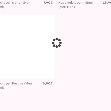
utaset, sienet (Meri
7
,
90
€
Kuppikakkusetti, dinot
13
,
9
ri)
(Meri Meri)
utaset, Festive (Meri
6
,
90
€
ri)