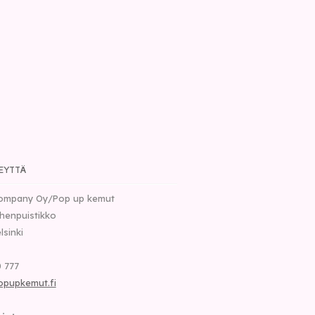
EYTTÄ
ompany Oy/Pop up kemut
henpuistikko
lsinki
 777
opupkemut.fi