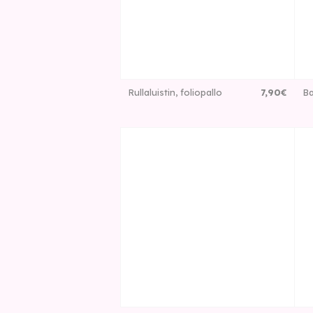
Rullaluistin, foliopallo
7
,
90
€
Ba