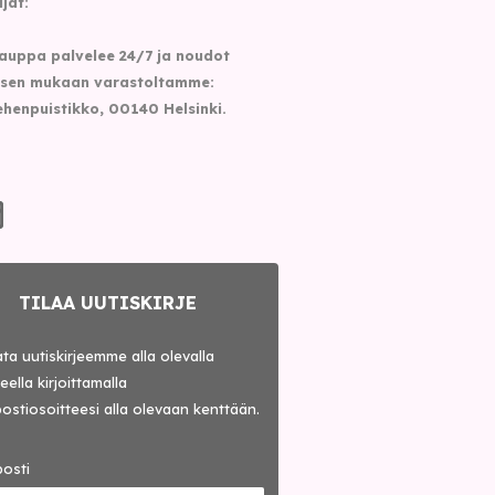
jat:
auppa palvelee 24/7 ja noudot
sen mukaan varastoltamme:
henpuistikko, 00140 Helsinki.
TILAA UUTISKIRJE
lata uutiskirjeemme alla olevalla
ella kirjoittamalla
ostiosoitteesi alla olevaan kenttään.
osti