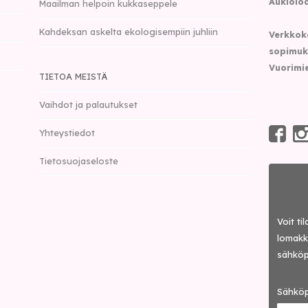
Aukioloa
Maailman helpoin kukkaseppele
Kahdeksan askelta ekologisempiin juhliin
Verkkok
sopimuk
Vuorimie
TIETOA MEISTÄ
Vaihdot ja palautukset
Yhteystiedot
Tietosuojaseloste
Voit ti
lomakke
sähköp
Sähköp