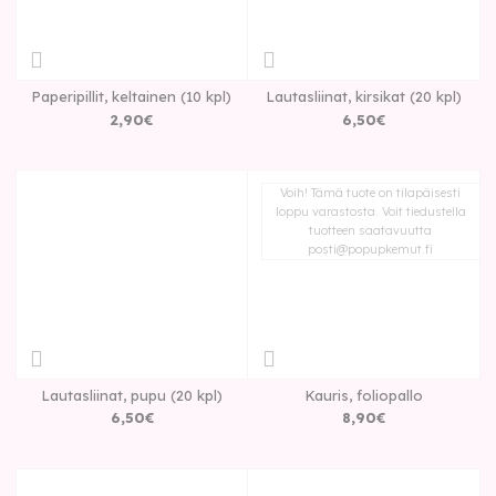
Paperipillit, keltainen (10 kpl)
Lautasliinat, kirsikat (20 kpl)
2
,
90
€
6
,
50
€
Voih! Tämä tuote on tilapäisesti
loppu varastosta. Voit tiedustella
tuotteen saatavuutta
posti@popupkemut.fi
Lautasliinat, pupu (20 kpl)
Kauris, foliopallo
6
,
50
€
8
,
90
€