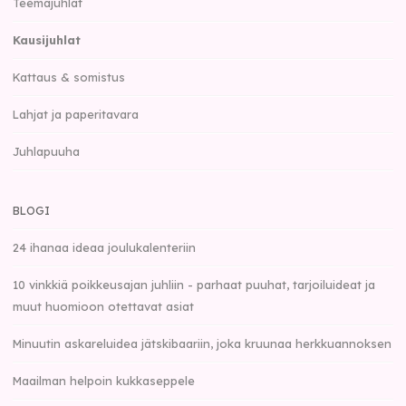
Teemajuhlat
Kausijuhlat
Kattaus & somistus
Lahjat ja paperitavara
Juhlapuuha
BLOGI
24 ihanaa ideaa joulukalenteriin
10 vinkkiä poikkeusajan juhliin - parhaat puuhat, tarjoiluideat ja
muut huomioon otettavat asiat
Minuutin askareluidea jätskibaariin, joka kruunaa herkkuannoksen
Maailman helpoin kukkaseppele