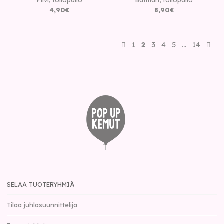
4
,
90
€
8
,
90
€
1
2
3
4
5
…
14
SELAA TUOTERYHMIÄ
Tilaa juhlasuunnittelija