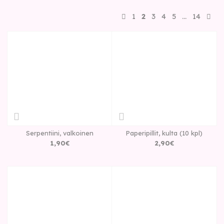
1
2
3
4
5
…
14
Serpentiini, valkoinen
Paperipillit, kulta (10 kpl)
1
,
90
€
2
,
90
€