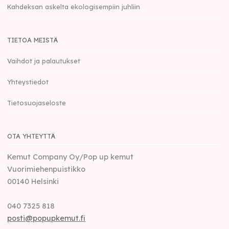
Kahdeksan askelta ekologisempiin juhliin
TIETOA MEISTÄ
Vaihdot ja palautukset
Yhteystiedot
Tietosuojaseloste
OTA YHTEYTTÄ
Kemut Company Oy/Pop up kemut
Vuorimiehenpuistikko
00140
Helsinki
040 7325 818
posti@popupkemut.fi