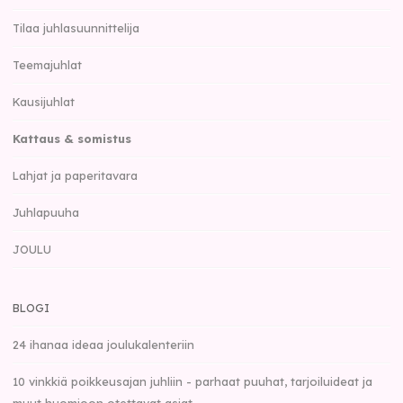
Tilaa juhlasuunnittelija
Teemajuhlat
Kausijuhlat
Kattaus & somistus
Lahjat ja paperitavara
Juhlapuuha
JOULU
BLOGI
24 ihanaa ideaa joulukalenteriin
10 vinkkiä poikkeusajan juhliin - parhaat puuhat, tarjoiluideat ja
muut huomioon otettavat asiat