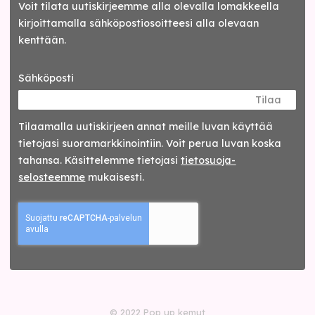
Voit tilata uutiskirjeemme alla olevalla lomakkeella
kirjoittamalla sähköpostiosoitteesi alla olevaan
kenttään.
Sähköposti
Tilaa
Tilaamalla uutis­kirjeen annat meille luvan käyttää
tietojasi suora­markkinointiin. Voit perua luvan koska
tahansa. Käsittelemme tietojasi
tieto­suoja­
selosteemme
mukaisesti.
© 2022 Pop up kemut