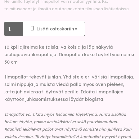
Heliumilla täytetyt ilmapallot vain noutomyyntinä. Ks.
toimitusehdot ja ilmoita noutoajankohta tilauksen lisätiedoissa.
Lisää ostoskoriin »
10 kpl lajitelma keltaisia, valkoisia ja läpinäkyviä
biohajoavia ilmapalloja. Ilmapallon koko täytettynä noin ø
30 cm.
Ilmapallot tekevät juhlan. Yhdistele eri värisiä ilmapalloja,
solmi nippuja ja muista viedä pallo myös oven pieleen,
jotta juhlavieraat löytävät perille. Idoita ilmapallojen
käyttöön juhlasomistuksessa löydät blogista.
Ilmapallot voi tilata myös heliumilla täytettyinä.
Hinta sisältää
helium-täytön, pallon kestokäsittelyn sekä puuvillanauhan.
Kauniisti leijailevat pallot ovat näyttävä somiste niin juhlissa kuin
valokuvissakin. Täytetyt kestokäsitellyt kumipallot pysyvät hyvinä