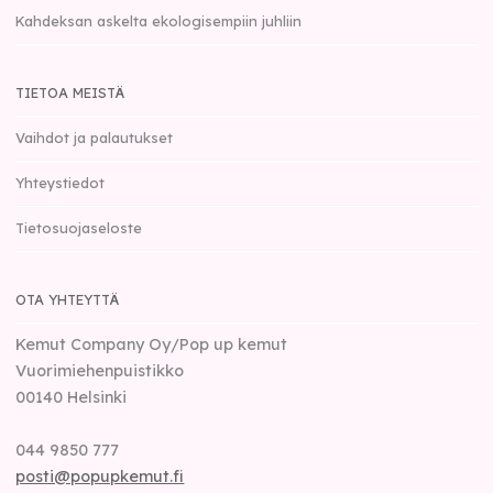
Kahdeksan askelta ekologisempiin juhliin
TIETOA MEISTÄ
Vaihdot ja palautukset
Yhteystiedot
Tietosuojaseloste
OTA YHTEYTTÄ
Kemut Company Oy/Pop up kemut
Vuorimiehenpuistikko
00140
Helsinki
044 9850 777
posti@popupkemut.fi