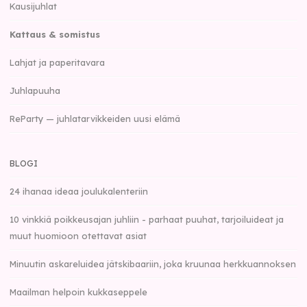
Kausijuhlat
Kattaus & somistus
Lahjat ja paperitavara
Juhlapuuha
ReParty — juhlatarvikkeiden uusi elämä
BLOGI
24 ihanaa ideaa joulukalenteriin
10 vinkkiä poikkeusajan juhliin - parhaat puuhat, tarjoiluideat ja
muut huomioon otettavat asiat
Minuutin askareluidea jätskibaariin, joka kruunaa herkkuannoksen
Maailman helpoin kukkaseppele