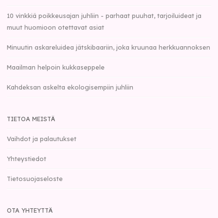
10 vinkkiä poikkeusajan juhliin - parhaat puuhat, tarjoiluideat ja
muut huomioon otettavat asiat
Minuutin askareluidea jätskibaariin, joka kruunaa herkkuannoksen
Maailman helpoin kukkaseppele
Kahdeksan askelta ekologisempiin juhliin
TIETOA MEISTÄ
Vaihdot ja palautukset
Yhteystiedot
Tietosuojaseloste
OTA YHTEYTTÄ