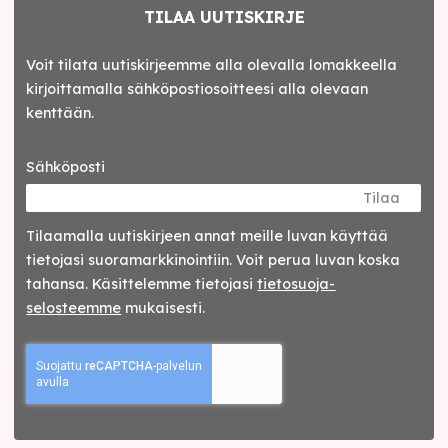
TILAA UUTISKIRJE
Voit tilata uutiskirjeemme alla olevalla lomakkeella
kirjoittamalla sähköpostiosoitteesi alla olevaan
kenttään.
Sähköposti
Tilaa
Tilaamalla uutis­kirjeen annat meille luvan käyttää
tietojasi suora­markkinointiin. Voit perua luvan koska
tahansa. Käsittelemme tietojasi
tieto­suoja­
selosteemme
mukaisesti.