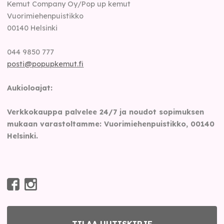
Kemut Company Oy/Pop up kemut
Vuorimiehenpuistikko
00140
Helsinki
044 9850 777
posti@popupkemut.fi
Aukioloajat:
Verkkokauppa palvelee 24/7 ja noudot sopimuksen
mukaan varastoltamme: Vuorimiehenpuistikko, 00140
Helsinki.
TILAA UUTISKIRJE