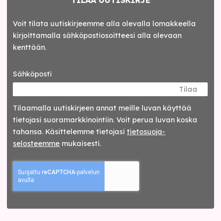
Voit tilata uutiskirjeemme alla olevalla lomakkeella
kirjoittamalla sähköpostiosoitteesi alla olevaan
kenttään.
Sähköposti
Tilaa
Tilaamalla uutis­kirjeen annat meille luvan käyttää
tietojasi suora­markkinointiin. Voit perua luvan koska
tahansa. Käsittelemme tietojasi
tieto­suoja­
selosteemme
mukaisesti.