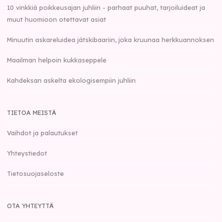
10 vinkkiä poikkeusajan juhliin - parhaat puuhat, tarjoiluideat ja
muut huomioon otettavat asiat
Minuutin askareluidea jätskibaariin, joka kruunaa herkkuannoksen
Maailman helpoin kukkaseppele
Kahdeksan askelta ekologisempiin juhliin
TIETOA MEISTÄ
Vaihdot ja palautukset
Yhteystiedot
Tietosuojaseloste
OTA YHTEYTTÄ