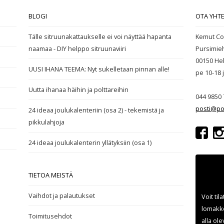
BLOGI
OTA YHT
Tälle sitruunakattaukselle ei voi näyttää hapanta
Kemut Co
naamaa - DIY helppo sitruunaviiri
Pursimie
00150 Hel
UUSI IHANA TEEMA: Nyt sukelletaan pinnan alle!
pe 10-18
Uutta ihanaa häihin ja polttareihin
044 9850 
posti@po
24 ideaa joulukalenteriin (osa 2) - tekemistä ja
pikkulahjoja
24 ideaa joulukalenterin yllätyksiin (osa 1)
TIETOA MEISTÄ
Vaihdot ja palautukset
Voit til
lomakke
Toimitusehdot
alla ol