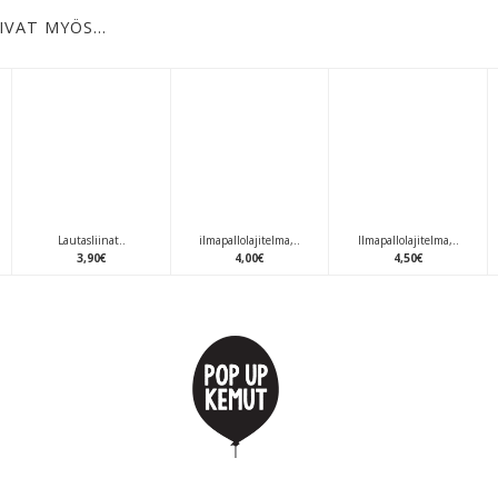
IVAT MYÖS…
Lautasliinat..
ilmapallolajitelma,..
Ilmapallolajitelma,..
3
,
90
€
4
,
00
€
4
,
50
€