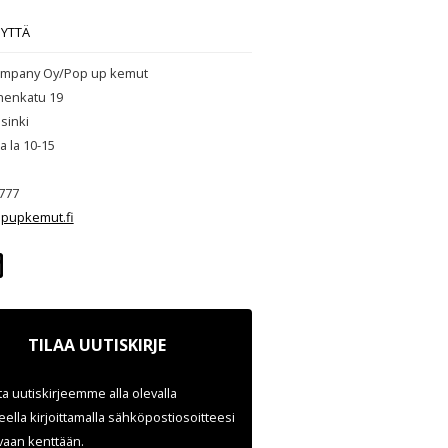
EYTTÄ
mpany Oy/Pop up kemut
henkatu 19
sinki
ja la 10-15
777
pupkemut.fi
TILAA UUTISKIRJE
ata uutiskirjeemme alla olevalla
ella kirjoittamalla sähköpostiosoitteesi
evaan kenttään.