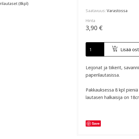
rilautaset (8kpl)
Saatavuus
Varastossa
Hinta
3,90 €
Lisää ost
Leijonat ja tiikerit, savanni
paperilautasissa.
Pakkauksessa 8 kpl pieniä
lautasen halkaisija on 18
Save