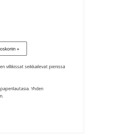
oskoriin »
en villikissat seikkailevat pienissä
 paperilautasia. Yhden
cm.