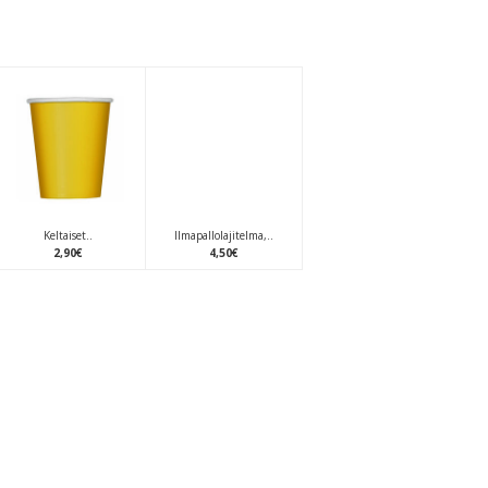
Keltaiset..
Ilmapallolajitelma,..
2
,
90
€
4
,
50
€