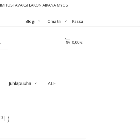
OIMITUSTAVAKSI LAKON AIKANA MYÖS
Blogi
Oma tili
Kassa
0,00 €
Juhlapuuha
ALE
PL)