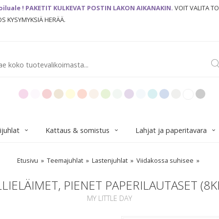
oiluale ! PAKETIT KULKEVAT POSTIN LAKON AIKANAKIN.
VOIT VALITA T
JOS KYSYMYKSIÄ HERÄÄ.
ijuhlat
Kattaus & somistus
Lahjat ja paperitavara
Etusivu
Teemajuhlat
Lastenjuhlat
Viidakossa suhisee
LLIELÄIMET, PIENET PAPERILAUTASET (8K
MY LITTLE DAY