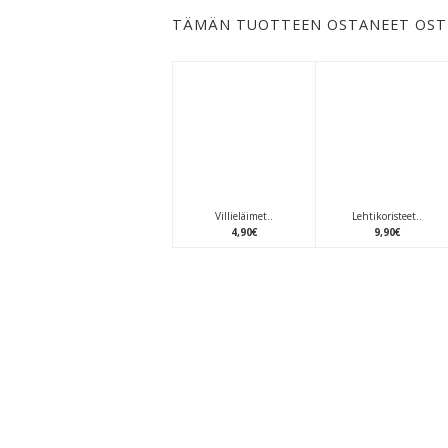
TÄMÄN TUOTTEEN OSTANEET OST
Villieläimet..
Lehtikoristeet..
4
,
90
€
9
,
90
€