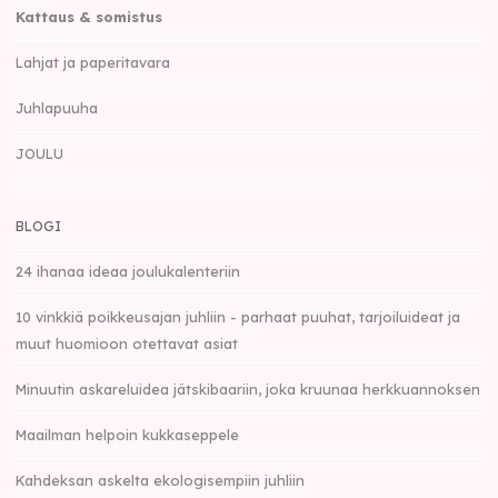
Kattaus & somistus
Lahjat ja paperitavara
Juhlapuuha
JOULU
BLOGI
24 ihanaa ideaa joulukalenteriin
10 vinkkiä poikkeusajan juhliin - parhaat puuhat, tarjoiluideat ja
muut huomioon otettavat asiat
Minuutin askareluidea jätskibaariin, joka kruunaa herkkuannoksen
Maailman helpoin kukkaseppele
Kahdeksan askelta ekologisempiin juhliin