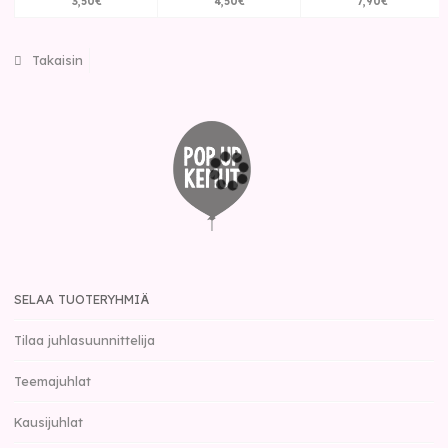
3
,
50
€
4
,
50
€
7
,
90
€
Takaisin
SELAA TUOTERYHMIÄ
Tilaa juhlasuunnittelija
Teemajuhlat
Kausijuhlat