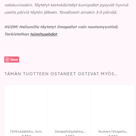
valokuvissakin. Täytetyt kestokäsitellyt kumipallot pysyvät hyvinä
useita päiviä täytön jälkeen. Tavallisesti ainakin 3-5 päivää.
HUOM!
Heliumilla täytetyt ilmapallot vain noutomyyntinä.
Tarkistathan
toimitusehdot
.
Save
TÄMÄN TUOTTEEN OSTANEET OSTIVAT MYÖS…
Tähtisädetikku, mini..
Ilmapallolajitelma,..
Numero foliopallo,..