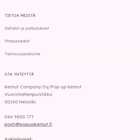
TIETOA MEISTÄ
Vaihdot ja palautukset
Yhteystiedot
Tietosuojaseloste
OTA YHTEYTTÄ
Kemut Company Oy/Pop up kemut
Vuorimiehenpuistikko
00140
Helsinki
044 9850 777
posti@popupkemut.fi
Aukioloajat: