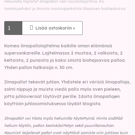
Heliumilla täytetyt ilmapallot vain noutomyyntinä. Ks.
toimitusehdot ja ilmoita noutoajankohta tilauksen lisätiedoissa.
Lisää ostoskoriin »
Komea ilmapallolajitelma kaikille oman elämänsä
supersankareille. Lajitelmassa 2 mustaa, 2 valkoista, 2
keltaista, 2 punaista ja kaksi sinistä biohajoavaa palloa.
Yhden pallon halkaisija n. 30 cm.
Ilmapallot tekevät juhlan. Yhdistele eri värisiä ilmapalloja,
solmi nippuja ja muista viedä pallo myös oven pieleen,
jotta juhlavieraat löytävät perille. Idoita ilmapallojen
käyttöön juhlasomistuksessa löydät blogista.
Ilmapallot voi tilata myös heliumilla täytettyinä.
Hinta sisältää
helium-täytön, pallon kestokäsittelyn sekä puuvillanauhan.
Kauniisti leijailevat pallot ovat näyttävä somiste niin juhlissa kuin