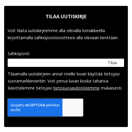
TILAA UUTISKIRJE
Voit tilata uutiskirjeemme alla olevalla lomakkeella
kirjoittamalla sähköpostiosoitteesi alla olevaan kenttään.
Sähköposti
Tilaa
Tilaamalla uutis­kirjeen annat meille luvan käyttää tietojasi
suora­markkinointiin. Voit perua luvan koska tahansa.
Käsittelemme tietojasi
tieto­suoja­selosteemme
mukaisesti.