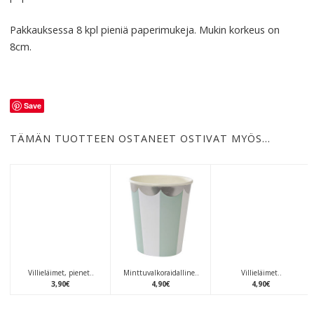
Pakkauksessa 8 kpl pieniä paperimukeja. Mukin korkeus on
8cm.
Save
TÄMÄN TUOTTEEN OSTANEET OSTIVAT MYÖS…
Villieläimet, pienet..
Minttuvalkoraidalline..
Villieläimet..
3
,
90
€
4
,
90
€
4
,
90
€