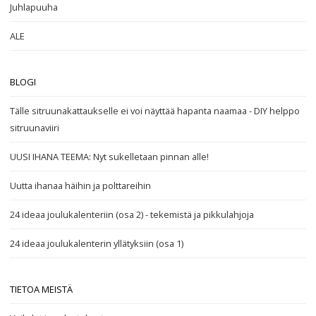
Juhlapuuha
ALE
BLOGI
Tälle sitruunakattaukselle ei voi näyttää hapanta naamaa - DIY helppo
sitruunaviiri
UUSI IHANA TEEMA: Nyt sukelletaan pinnan alle!
Uutta ihanaa häihin ja polttareihin
24 ideaa joulukalenteriin (osa 2) - tekemistä ja pikkulahjoja
24 ideaa joulukalenterin yllätyksiin (osa 1)
TIETOA MEISTÄ