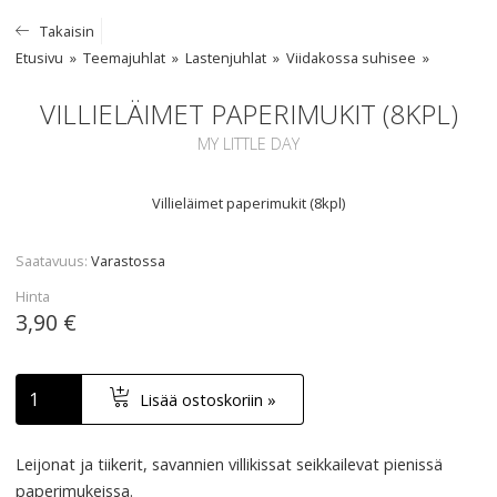
Takaisin
Etusivu
Teemajuhlat
Lastenjuhlat
Viidakossa suhisee
VILLIELÄIMET PAPERIMUKIT (8KPL)
MY LITTLE DAY
Villieläimet paperimukit (8kpl)
Saatavuus
Varastossa
Hinta
3,90 €
Lisää ostoskoriin »
Leijonat ja tiikerit, savannien villikissat seikkailevat pienissä
paperimukeissa.