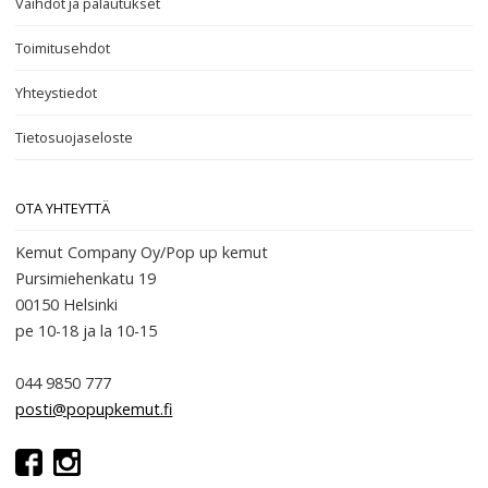
Vaihdot ja palautukset
Toimitusehdot
Yhteystiedot
Tietosuojaseloste
OTA YHTEYTTÄ
Kemut Company Oy/Pop up kemut
Pursimiehenkatu 19
00150 Helsinki
pe 10-18
ja la 10-15
044 9850 777
posti@popupkemut.fi