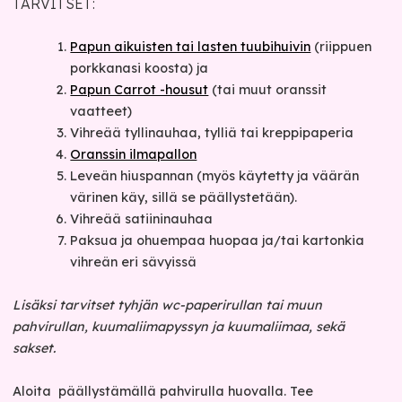
TARVITSET:
Papun aikuisten tai lasten tuubihuivin
(riippuen
porkkanasi koosta) ja
Papun Carrot -housut
(tai muut oranssit
vaatteet)
Vihreää tyllinauhaa, tylliä tai kreppipaperia
Oranssin ilmapallon
Leveän hiuspannan (myös käytetty ja väärän
värinen käy, sillä se päällystetään).
Vihreää satiininauhaa
Paksua ja ohuempaa huopaa ja/tai kartonkia
vihreän eri sävyissä
Lisäksi tarvitset tyhjän wc-paperirullan tai muun
pahvirullan, kuumaliimapyssyn ja kuumaliimaa, sekä
sakset.
Aloita päällystämällä pahvirulla huovalla. Tee