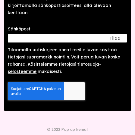
kirjoittamalla sähköpostiosoitteesi alla olevaan
kenttään.
Sähköposti
Tilaa
Tilaamalla uutis­kirjeen annat meille luvan käyttää
tietojasi suora­markkinointiin. Voit perua luvan koska
tahansa. Käsittelemme tietojasi
tieto­suoja­
selosteemme
mukaisesti.
© 2022 Pop up kemut