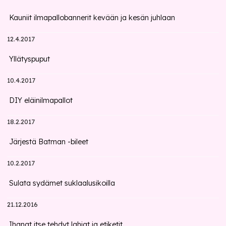
Kauniit ilmapallobannerit kevään ja kesän juhlaan
12.4.2017
Yllätyspuput
10.4.2017
DIY eläinilmapallot
18.2.2017
Järjestä Batman -bileet
10.2.2017
Sulata sydämet suklaalusikoilla
21.12.2016
Ihanat itse tehdyt lahjat ja etiketit