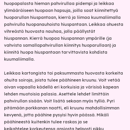
huopapalasta hieman pahvirullaa pidempi ja leikkaa
ylimääräiseen huopaan hapsuja, joilla saat kiinnitettyä
huoparullan hiuspantaan, kierrä ja liimaa kuumaliimalla
pahvirulla huopanauhoista hiuspantaan. Leikkaa ohuesta
vihreästä huovasta nauhaa, jolla päällystät
hiuspannan.
Kierrä huopaa hiuspannan ympärille (ja
vahvista samallapahvirullan kiinnitys huoparullaan) ja
kiinnitä huopa hiuspantaan tarvittavista kohdista
kuumaliimalla.
Leikkaa kartongista tai paksummasta huovasta korkeita
ohuita soiroja, joista tulee päähineen kruunu. Voit vetää
aivan vapaalla kädellä eri korkuisia ja värisisä kapean
lehden muotoisia palasia. Asettele lehdet limittäin
pahvirullan sisään. Voit lisätä sekaan myös tylliä. Pyri
pitämään porkkanan naatti, eli kruunu mahdollisimman
kevyenä, jotta päähine pysyisi hyvin päässä. Mikäli
päähineestä kuitenkin tulee raskas ja se
keikahtelee korkeutensa ansiosta helposti pikku