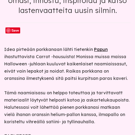
omasi, innostu, inspiroidu ja katso
lastenvaatteita uusin silmin.
Save
Idea pirteään porkkanaan lähti tietenkin
Papun
ihastuttavista Carrot -housuista! Monissa muissa maissa
Halloween -juhlaan kuuluvat kaikenlaiset naamiaissasut,
eivät vain lepakot ja noidat. Raikas porkkana on
oranssina ilmestyksenä sitä paitsi kurpitsan paras kaveri.
Tämä naamiaisasu on helppo toteuttaa ja tarvittavatt
materiaalit löytyvät helposti kotoa ja askartelukaupoista.
Halutessasi voit lähettää pienen porkkanasi matkaan
vielä ihanan oranssin helium-pallon kanssa, ilmapallo on
koristeltu vihreällä satiini- ja tyllinauhalla.