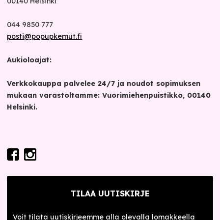
00140
Helsinki
044 9850 777
posti@popupkemut.fi
Aukioloajat:
Verkkokauppa palvelee 24/7 ja noudot sopimuksen
mukaan varastoltamme: Vuorimiehenpuistikko, 00140
Helsinki.
TILAA UUTISKIRJE
Voit tilata uutiskirjeemme alla olevalla lomakkeella