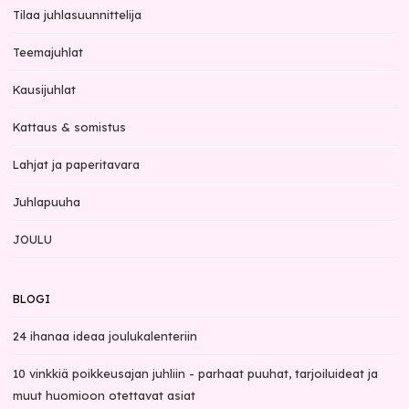
Tilaa juhlasuunnittelija
Teemajuhlat
Kausijuhlat
Kattaus & somistus
Lahjat ja paperitavara
Juhlapuuha
JOULU
BLOGI
24 ihanaa ideaa joulukalenteriin
10 vinkkiä poikkeusajan juhliin - parhaat puuhat, tarjoiluideat ja
muut huomioon otettavat asiat