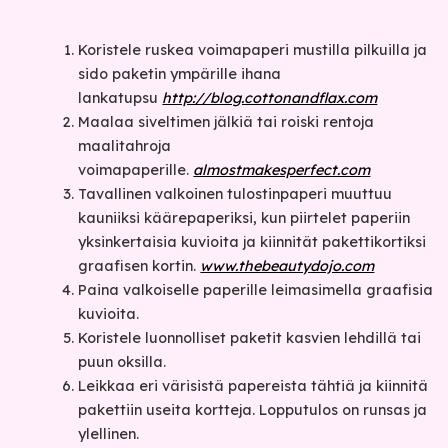
Koristele ruskea voimapaperi mustilla pilkuilla ja
sido paketin ympärille ihana
lankatupsu
http://blog.cottonandflax.com
Maalaa siveltimen jälkiä tai roiski rentoja
maalitahroja
voimapaperille.
almostmakesperfect.com
Tavallinen valkoinen tulostinpaperi muuttuu
kauniiksi käärepaperiksi, kun piirtelet paperiin
yksinkertaisia kuvioita ja kiinnität pakettikortiksi
graafisen kortin.
www.thebeautydojo.com
Paina valkoiselle paperille leimasimella graafisia
kuvioita.
Koristele luonnolliset paketit kasvien lehdillä tai
puun oksilla.
Leikkaa eri värisistä papereista tähtiä ja kiinnitä
pakettiin useita kortteja. Lopputulos on runsas ja
ylellinen.