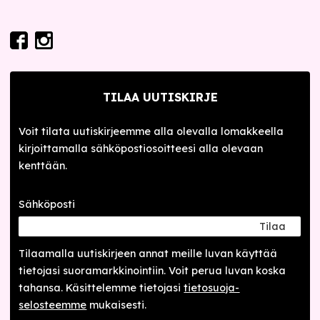
TILAA UUTISKIRJE
Voit tilata uutiskirjeemme alla olevalla lomakkeella
kirjoittamalla sähköpostiosoitteesi alla olevaan
kenttään.
Sähköposti
Tilaa
Tilaamalla uutis­kirjeen annat meille luvan käyttää
tietojasi suora­markkinointiin. Voit perua luvan koska
tahansa. Käsittelemme tietojasi
tieto­suoja­
selosteemme
mukaisesti.