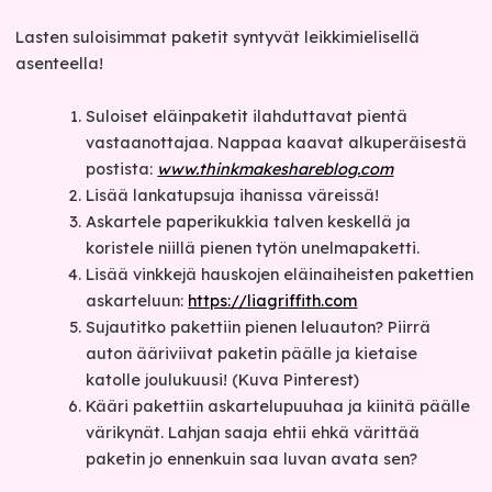
Lasten suloisimmat paketit syntyvät leikkimielisellä
asenteella!
Suloiset eläinpaketit ilahduttavat pientä
vastaanottajaa. Nappaa kaavat alkuperäisestä
postista:
www.thinkmakeshareblog.com
Lisää lankatupsuja ihanissa väreissä!
Askartele paperikukkia talven keskellä ja
koristele niillä pienen tytön unelmapaketti.
Lisää vinkkejä hauskojen eläinaiheisten pakettien
askarteluun:
https://liagriffith.com
Sujautitko pakettiin pienen leluauton? Piirrä
auton ääriviivat paketin päälle ja kietaise
katolle joulukuusi! (Kuva Pinterest)
Kääri pakettiin askartelupuuhaa ja kiinitä päälle
värikynät. Lahjan saaja ehtii ehkä värittää
paketin jo ennenkuin saa luvan avata sen?