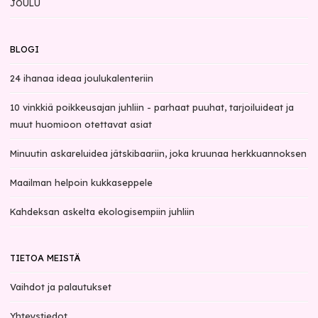
JOULU
BLOGI
24 ihanaa ideaa joulukalenteriin
10 vinkkiä poikkeusajan juhliin - parhaat puuhat, tarjoiluideat ja
muut huomioon otettavat asiat
Minuutin askareluidea jätskibaariin, joka kruunaa herkkuannoksen
Maailman helpoin kukkaseppele
Kahdeksan askelta ekologisempiin juhliin
TIETOA MEISTÄ
Vaihdot ja palautukset
Yhteystiedot