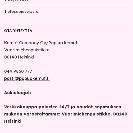
Tietosuojaseloste
OTA YHTEYTTÄ
Kemut Company Oy/Pop up kemut
Vuorimiehenpuistikko
00140
Helsinki
044 9850 777
posti@popupkemut.fi
Aukioloajat:
Verkkokauppa palvelee 24/7 ja noudot sopimuksen
mukaan varastoltamme: Vuorimiehenpuistikko, 00140
Helsinki.