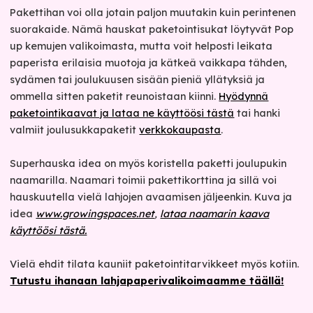
Pakettihan voi olla jotain paljon muutakin kuin perintenen
suorakaide. Nämä hauskat paketointisukat löytyvät Pop
up kemujen valikoimasta, mutta voit helposti leikata
paperista erilaisia muotoja ja kätkeä vaikkapa tähden,
sydämen tai joulukuusen sisään pieniä yllätyksiä ja
ommella sitten paketit reunoistaan kiinni.
Hyödynnä
paketointikaavat ja lataa ne käyttöösi tästä
tai hanki
valmiit joulusukkapaketit
verkkokaupasta
.
Superhauska idea on myös koristella paketti joulupukin
naamarilla. Naamari toimii pakettikorttina ja sillä voi
hauskuutella vielä lahjojen avaamisen jäljeenkin. Kuva ja
idea
www.growingspaces.net
,
lataa naamarin kaava
käyttöösi tästä.
Vielä ehdit tilata kauniit paketointitarvikkeet myös kotiin.
Tutustu ihanaan lahjapaperivalikoimaamme täällä!