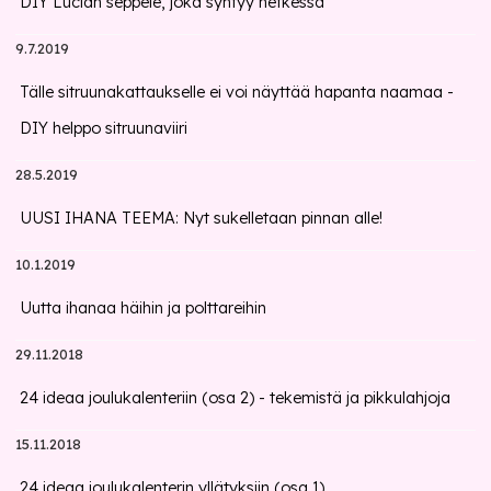
DIY Lucian seppele, joka syntyy hetkessä
9.7.2019
Tälle sitruunakattaukselle ei voi näyttää hapanta naamaa -
DIY helppo sitruunaviiri
28.5.2019
UUSI IHANA TEEMA: Nyt sukelletaan pinnan alle!
10.1.2019
Uutta ihanaa häihin ja polttareihin
29.11.2018
24 ideaa joulukalenteriin (osa 2) - tekemistä ja pikkulahjoja
15.11.2018
24 ideaa joulukalenterin yllätyksiin (osa 1)