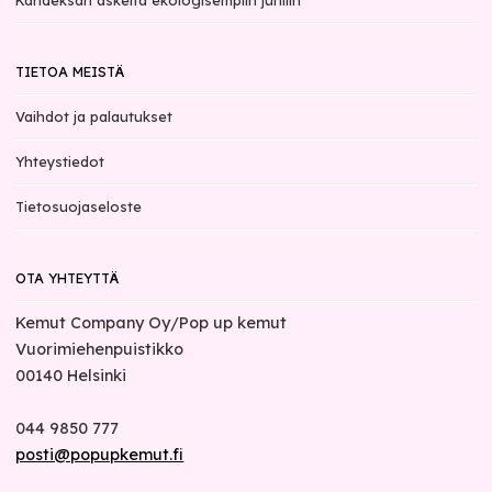
Kahdeksan askelta ekologisempiin juhliin
TIETOA MEISTÄ
Vaihdot ja palautukset
Yhteystiedot
Tietosuojaseloste
OTA YHTEYTTÄ
Kemut Company Oy/Pop up kemut
Vuorimiehenpuistikko
00140
Helsinki
044 9850 777
posti@popupkemut.fi