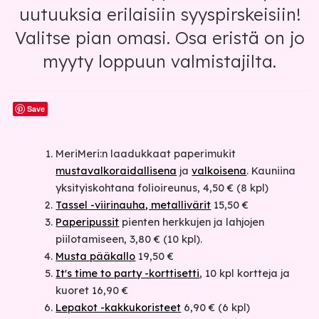
uutuuksia erilaisiin syyspirskeisiin!
Valitse pian omasi. Osa eristä on jo
myyty loppuun valmistajilta.
Save
MeriMeri:n laadukkaat paperimukit
mustavalkoraidallisena
ja
valkoisena
. Kauniina
yksityiskohtana folioireunus, 4,50 € (8 kpl)
Tassel -viirinauha, metallivärit
15,50 €
Paperipussit
pienten herkkujen ja lahjojen
piilotamiseen, 3,80 € (10 kpl).
Musta pääkallo
19,50 €
It's time to party -korttisetti
, 10 kpl kortteja ja
kuoret 16,90 €
Lepakot -kakkukoristeet
6,90 € (6 kpl)