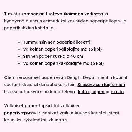
Tutustu kampanjan tuotevalikoimaan verkossa
ja
hyödynnä alennus esimerkiksi kauniiden paperipallojen- ja
paperikukkien kohdalla.
Tummansininen paperipallosetti
Valkoinen paperipallolajitelma (3 kpl)
Sininen paperikukka ø 40 cm
V
alkoinen paperikukkalajitelma (3 kpl)
Olemme saaneet uuden erän Delight Departmentin kauniit
coctailtikkuja silkkinauhakoristein.
Sinisävyisen lajitelman
lisäksi uutuusväreinä kimaltelevat
kulta
,
hopea
ja
musta
.
Valkoiset
paperitupsut
tai valkoinen
paperiympyräviiri
sopivat vaikka kuusen koristeiksi tai
kauniiksi rykelmäksi ikkunaan.