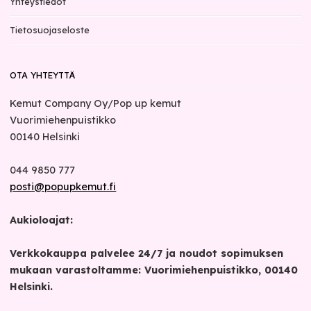
Yhteystiedot
Tietosuojaseloste
OTA YHTEYTTÄ
Kemut Company Oy/Pop up kemut
Vuorimiehenpuistikko
00140
Helsinki
044 9850 777
posti@popupkemut.fi
Aukioloajat:
Verkkokauppa palvelee 24/7 ja noudot sopimuksen
mukaan varastoltamme: Vuorimiehenpuistikko, 00140
Helsinki.