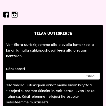
TILAA UUTISKIRJE
Voit tilata uutiskirjeemme alla olevalla lomakkeella
kirjoittamalla sähköpostiosoitteesi alla olevaan
kenttään.
Sähköposti
Tilaa
Tilaamalla uutis­kirjeen annat meille luvan käyttää
tietojasi suora­markkinointiin. Voit perua luvan koska
tahansa. Käsittelemme tietojasi
tieto­suoja­
selosteemme
mukaisesti.