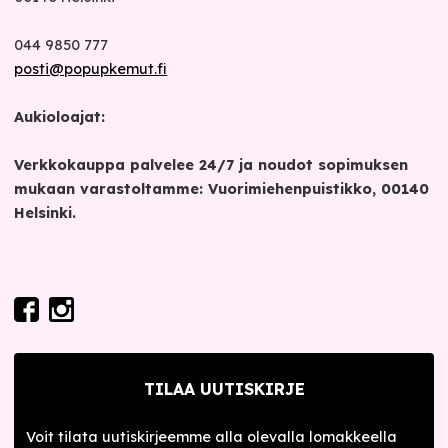
044 9850 777
posti@popupkemut.fi
Aukioloajat:
Verkkokauppa palvelee 24/7 ja noudot sopimuksen
mukaan varastoltamme: Vuorimiehenpuistikko, 00140
Helsinki.
TILAA UUTISKIRJE
Voit tilata uutiskirjeemme alla olevalla lomakkeella