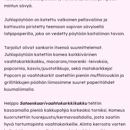
mintun sävyä.
Juhlapöytään on katettu valkoinen pellavaliina ja
kattausta piristetty teemaan sopivan sävyisellä
lahjapaperilla, joka on vedetty pöytään kaitaliinan tavoin.
Tarjoilut olivat sankarin itsensä suunnittelemat.
Juhlapöytään katettiin komea karkkivärinen
vaahtokarkkikakku, macarons/marenki -leivoksia,
popcornia, kasvis/juustotikkuja, sekä matokarkkeja!
Popcorn ja vaahtokarkit aseteltiin pieniin muffinivuokiin ja
grillitikkujen päähän liimasimme suuret paperitähdet
kuumaliimalla.
Helppo
Sateenkaarivaahtokarkkikakku
tehtiin
kasaamalla pieniä kakkupohjia korkeaksi torniksi. Komeus
kuorrutettiin tuorejuusto/kermavaahdolla, josta saatiin
hyvä tartuntapinta vaahtokarkeille. Alinta kerrosta varten