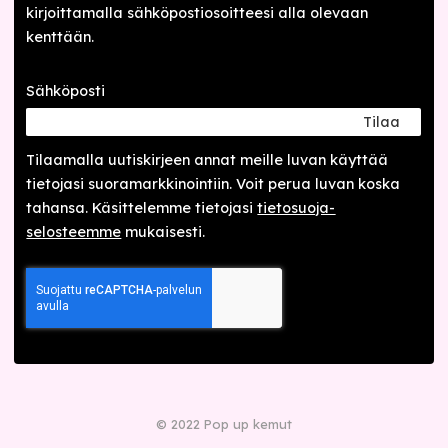
kirjoittamalla sähköpostiosoitteesi alla olevaan
kenttään.
Sähköposti
Tilaa
Tilaamalla uutis­kirjeen annat meille luvan käyttää
tietojasi suora­markkinointiin. Voit perua luvan koska
tahansa. Käsittelemme tietojasi
tieto­suoja­
selosteemme
mukaisesti.
© 2022 Pop up kemut