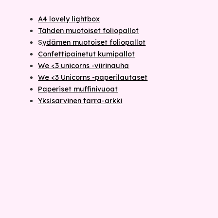
A4 lovely lightbox
Tähden muotoiset foliopallot
S
ydämen muotoiset foliopallot
Confettipainetut kumipallot
We <3 unicorns -viirinauha
We <3 Unicorns -paperilautaset
Paperiset muffinivuoat
Yksisarvinen tarra-arkki