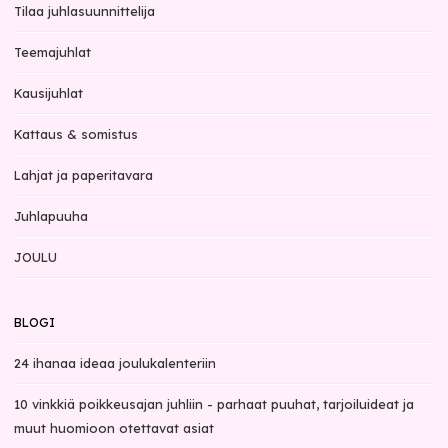
Tilaa juhlasuunnittelija
Teemajuhlat
Kausijuhlat
Kattaus & somistus
Lahjat ja paperitavara
Juhlapuuha
JOULU
BLOGI
24 ihanaa ideaa joulukalenteriin
10 vinkkiä poikkeusajan juhliin - parhaat puuhat, tarjoiluideat ja
muut huomioon otettavat asiat