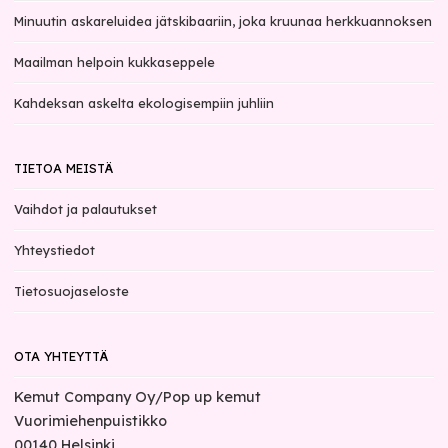
Minuutin askareluidea jätskibaariin, joka kruunaa herkkuannoksen
Maailman helpoin kukkaseppele
Kahdeksan askelta ekologisempiin juhliin
TIETOA MEISTÄ
Vaihdot ja palautukset
Yhteystiedot
Tietosuojaseloste
OTA YHTEYTTÄ
Kemut Company Oy/Pop up kemut
Vuorimiehenpuistikko
00140
Helsinki