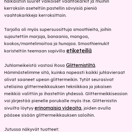
halkaistiin suuret valkoiset vaahtokarkit ja muihin
kerroksiin aseteltiin pastellin sävyisiä pieniä
vaahtokarkkeja kerroksittain.
Tarjolla oli myös supersuosittuja smoothieita, joihin
sujautettiin marjoja, banaania, mangoa,
kookos/mantelimaitoa ja hunajaa. Smoothiemukit
etiketeillä
koristeltiin teemaan sopivilla
Glitternistiltä
Juhlameikeistä vastasi Rosa
.
Hämmästelimme sitä, kuinka nopeasti kaikki juhlavieraat
olivat saaneet upean glittermeikin. Tytöt seurasivat
uteliaina glittermeikkauksen tekniikkaa ja jokaisen
meikkiä valittiin ja ihasteltiin yhdessä. Glittermeikkisession
voi järjestää pienelle porukalle myös itse. Glitternistin
erinomaisia videoita
sivuilta löytyy
, joiden avulla
pääsee sisään glittermeikkauksen saloihin.
Jutussa näkyvät tuotteet: