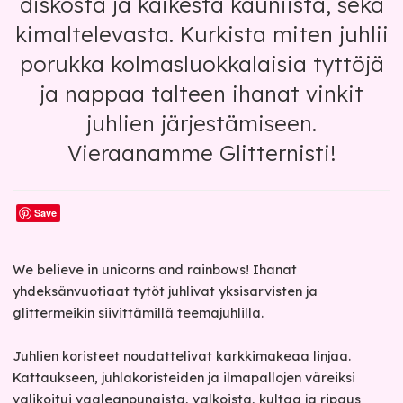
diskosta ja kaikesta kauniista, sekä
kimaltelevasta. Kurkista miten juhlii
porukka kolmasluokkalaisia tyttöjä
ja nappaa talteen ihanat vinkit
juhlien järjestämiseen.
Vieraanamme Glitternisti!
Save
We believe in unicorns and rainbows! Ihanat
yhdeksänvuotiaat tytöt juhlivat yksisarvisten ja
glittermeikin siivittämillä teemajuhlilla.
Juhlien koristeet noudattelivat karkkimakeaa linjaa.
Kattaukseen, juhlakoristeiden ja ilmapallojen väreiksi
valikoitui vaaleanpunaista, valkoista, kultaa ja ripaus