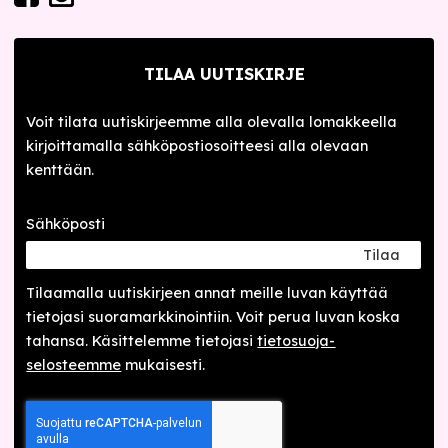
TILAA UUTISKIRJE
Voit tilata uutiskirjeemme alla olevalla lomakkeella
kirjoittamalla sähköpostiosoitteesi alla olevaan
kenttään.
Sähköposti
Tilaa
Tilaamalla uutis­kirjeen annat meille luvan käyttää
tietojasi suora­markkinointiin. Voit perua luvan koska
tahansa. Käsittelemme tietojasi
tieto­suoja­
selosteemme
mukaisesti.