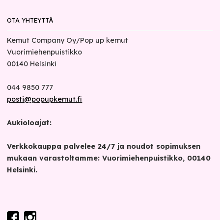
OTA YHTEYTTÄ
Kemut Company Oy/Pop up kemut
Vuorimiehenpuistikko
00140
Helsinki
044 9850 777
posti@popupkemut.fi
Aukioloajat:
Verkkokauppa palvelee 24/7 ja noudot sopimuksen
mukaan varastoltamme: Vuorimiehenpuistikko, 00140
Helsinki.