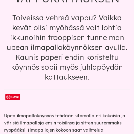
Toiveissa vehreä vappu? Vaikka
kevät olisi myöhässä voit lohtia
ikkunoihin trooppisen tunnelman
upean ilmapalloköynnöksen avulla.
Kaunis paperilehdin koristeltu
köynnös sopii myös juhlapöydän
kattaukseen.
Save
Upea ilmapalloköynnös tehdään sitomalla eri kokoisia ja
värisiä ilmapalloja ensin toisiinsa ja sitten suuremmaksi
ryppääksi. Ilmapallojen kokoon saat vaihtelua