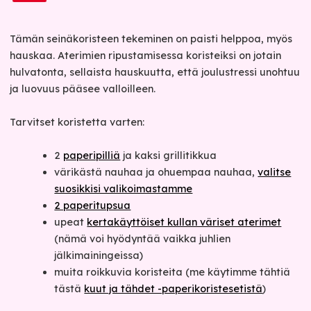
Tämän seinäkoristeen tekeminen on paisti helppoa, myös
hauskaa. Aterimien ripustamisessa koristeiksi on jotain
hulvatonta, sellaista hauskuutta, että joulustressi unohtuu
ja luovuus pääsee valloilleen.
Tarvitset koristetta varten:
2
paperipilliä
ja kaksi grillitikkua
värikästä nauhaa ja ohuempaa nauhaa,
valitse
suosikkisi valikoimastamme
2 paperitupsua
upeat
kertakäyttöiset kullan väriset aterimet
(nämä voi hyödyntää vaikka juhlien
jälkimainingeissa)
muita roikkuvia koristeita (me käytimme tähtiä
tästä
kuut ja tähdet -paperikoristesetistä
)