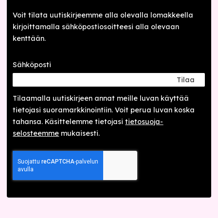
Voit tilata uutiskirjeemme alla olevalla lomakkeella
kirjoittamalla sähköpostiosoitteesi alla olevaan
kenttään.
Sähköposti
Tilaa
Tilaamalla uutis­kirjeen annat meille luvan käyttää
tietojasi suora­markkinointiin. Voit perua luvan koska
tahansa. Käsittelemme tietojasi
tieto­suoja­
selosteemme
mukaisesti.