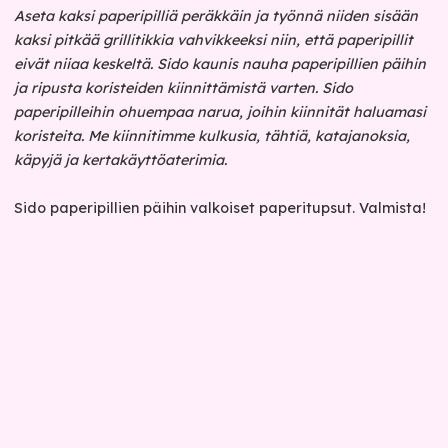
Aseta kaksi paperipilliä peräkkäin ja työnnä niiden sisään
kaksi pitkää grillitikkia vahvikkeeksi niin, että paperipillit
eivät niiaa keskeltä. Sido kaunis nauha paperipillien päihin
ja ripusta koristeiden kiinnittämistä varten. Sido
paperipilleihin ohuempaa narua, joihin kiinnität haluamasi
koristeita. Me kiinnitimme kulkusia, tähtiä, katajanoksia,
käpyjä ja kertakäyttöaterimia.
Sido paperipillien päihin valkoiset paperitupsut. Valmista!