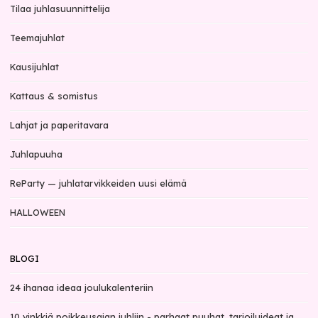
Tilaa juhlasuunnittelija
Teemajuhlat
Kausijuhlat
Kattaus & somistus
Lahjat ja paperitavara
Juhlapuuha
ReParty — juhlatarvikkeiden uusi elämä
HALLOWEEN
BLOGI
24 ihanaa ideaa joulukalenteriin
10 vinkkiä poikkeusajan juhliin - parhaat puuhat, tarjoiluideat ja