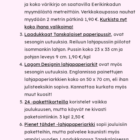
ja koko värikirjo on saatavilla Eerikinkadun
myymälästä metreittäin. Verkkokaupassa nauhat
myydään 2 metrin pätkinä 1,90 €.
Kurkista nyt
koko ihana valikoima!
Laadukkaat Tanskalaiset paperipussit
, ovat
sesongin uutuuksia. Reiluun lahjapussiin piilotat
isommankin lahjan. Pussin koko 23 x 33 cm ja
pohjan leveys 9 cm. 1,90 €/kpl
Lagom Designin lahjapaperiarkit
ovat myös
sesongin uutuuksia. Englannissa painettujen
lahjapaperiarkkien koko on 50 x 70 cm, eli ihan
julisteeksikin sopiva. Kannattaa kurkata myös
muut kuosit!
24 -pakettikorteilla
koristelet vaikka
joulukuusen, mutta käyvät ne kivasti
paketointiinkin. 3 kpl 2,50 €
Pienet tähdet -lahjapaperiarkki
sopii jouluisiin
paketteihin, mutta palvelee kauniisti myös
ympäri vuoden. Laadukkaassa Tanskalaisessa