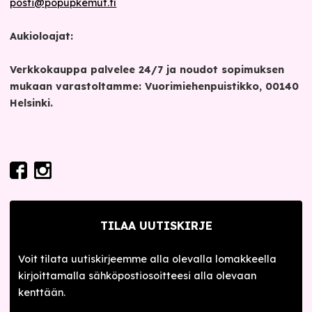
posti@popupkemut.fi
Aukioloajat:
Verkkokauppa palvelee 24/7 ja noudot sopimuksen
mukaan varastoltamme: Vuorimiehenpuistikko, 00140
Helsinki.
TILAA UUTISKIRJE
Voit tilata uutiskirjeemme alla olevalla lomakkeella
kirjoittamalla sähköpostiosoitteesi alla olevaan
kenttään.