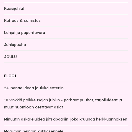
Kausijuhlat
Kattaus & somistus
Lahjat ja paperitavara
Juhlapuuha
JOULU
BLOGI
24 ihanaa ideaa joulukalenteriin
10 vinkkiä poikkeusajan juhliin - parhaat puuhat, tarjoiluideat ja
muut huomioon otettavat asiat
Minuutin askareluidea jätskibaariin, joka kruunaa herkkuannoksen
Maailman helpoin kukkaseppele