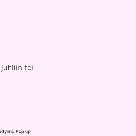
uhliin tai
yödynnä Pop up