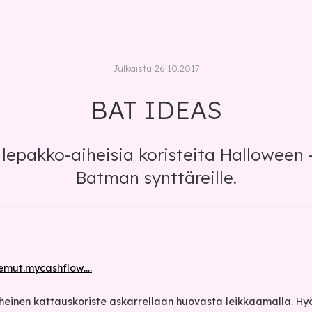
Julkaistu 26.10.2017
BAT IDEAS
 lepakko-aiheisia koristeita Halloween -j
Batman synttäreille.
mut.mycashflow....
heinen kattauskoriste askarrellaan huovasta leikkaamalla. H