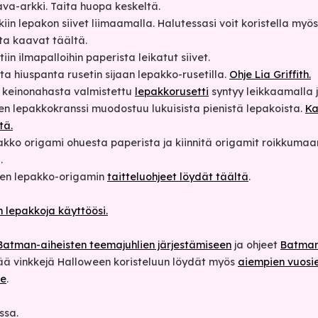
va-arkki. Taita huopa keskeltä.
kkiin lepakon siivet liimaamalla. Halutessasi voit koristella myös 
sta kaavat täältä.
tiin ilmapalloihin paperista leikatut siivet.
a hiuspanta rusetin sijaan lepakko-rusetilla.
Ohje Lia Griffith.
 keinonahasta valmistettu
lepakkorusetti
syntyy leikkaamalla 
nen lepakkokranssi muodostuu lukuisista pienistä lepakoista.
Ka
tä.
akko origami ohuesta paperista ja kiinnitä origamit roikkumaa
.
sen lepakko-origamin
taitteluohjeet löydät täältä
.
n lepakkoja käyttöösi.
Batman-aiheisten teemajuhlien järjestämiseen
ja ohjeet
Batman
sää vinkkejä Halloween koristeluun löydät myös
aiempien vuosi
me
.
ssa.