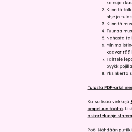
kemujen kaa
Kiinnitä töl
ohje ja tulo
Kiinnitä mus
Tuunaa must
Nahasta tai
Minimalisti
kaavat tääl
Taittele lep
pyykkipojilla
Yksinkertai
Tulosta PDF-arkilline
Katso lisää vinkkejä
ompeluun täältä
. Li
askarteluohjeistam
Pöö! Nähdään putiiki