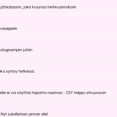
 jätskibaariin, joka kruunaa herkkuannoksen
kaseppele
logisempiin juhliin
oka syntyy hetkessä
elle ei voi näyttää hapanta naamaa - DIY helppo sitruunaviiri
t sukelletaan pinnan alle!