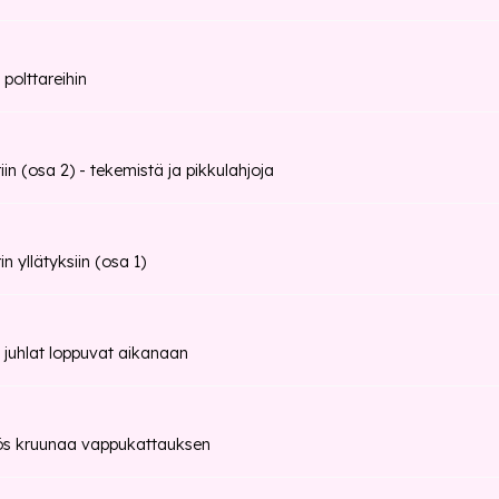
 polttareihin
iin (osa 2) - tekemistä ja pikkulahjoja
n yllätyksiin (osa 1)
 juhlat loppuvat aikanaan
ös kruunaa vappukattauksen