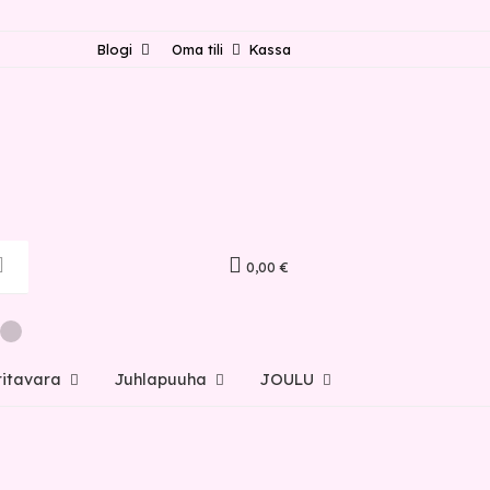
Blogi
Oma tili
Kassa
0,00 €
ritavara
Juhlapuuha
JOULU