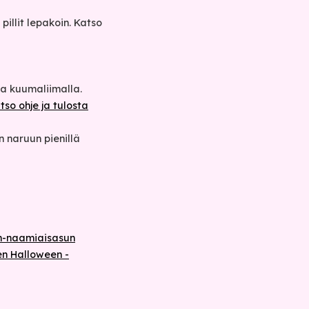
pillit lepakoin. Katso
ja kuumaliimalla.
tso ohje ja tulosta
n naruun pienillä
-naamiaisasun
en Halloween -