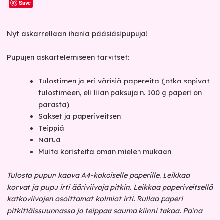
Save
Nyt askarrellaan ihania pääsiäsipupuja!
Pupujen askartelemiseen tarvitset:
Tulostimen ja eri värisiä papereita (jotka sopivat
tulostimeen, eli liian paksuja n. 100 g paperi on
parasta)
Sakset ja paperiveitsen
Teippiä
Narua
Muita koristeita oman mielen mukaan
Tulosta pupun kaava A4-kokoiselle paperille. Leikkaa
korvat ja pupu irti ääriviivoja pitkin. Leikkaa paperiveitsellä
katkoviivojen osoittamat kolmiot irti. Rullaa paperi
pitkittäissuunnassa ja teippaa sauma kiinni takaa. Paina