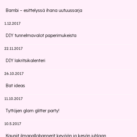
Bambi – esittelyssä ihana uutuussarja
1.12.2017
DIY tunnelmavalot paperimukeista
22.11.2017
DIY lakritsikalenteri
26.10.2017
Bat ideas
11.10.2017
Tyttöjen glam glitter party!
10.5.2017
Kauniit ilmapallobannerit kevään ja kesän juhlaan