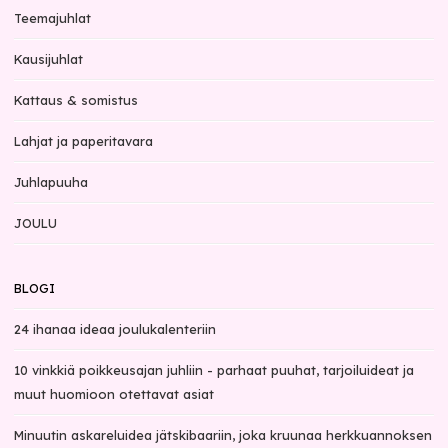
Teemajuhlat
Kausijuhlat
Kattaus & somistus
Lahjat ja paperitavara
Juhlapuuha
JOULU
BLOGI
24 ihanaa ideaa joulukalenteriin
10 vinkkiä poikkeusajan juhliin - parhaat puuhat, tarjoiluideat ja
muut huomioon otettavat asiat
Minuutin askareluidea jätskibaariin, joka kruunaa herkkuannoksen