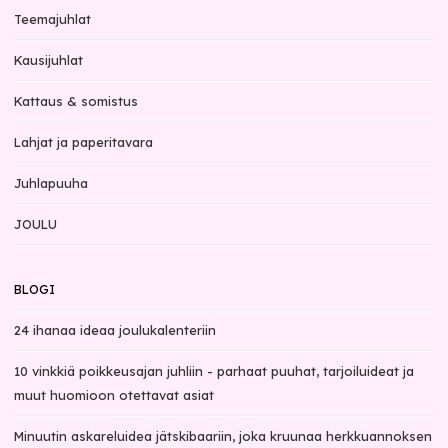
Teemajuhlat
Kausijuhlat
Kattaus & somistus
Lahjat ja paperitavara
Juhlapuuha
JOULU
BLOGI
24 ihanaa ideaa joulukalenteriin
10 vinkkiä poikkeusajan juhliin - parhaat puuhat, tarjoiluideat ja
muut huomioon otettavat asiat
Minuutin askareluidea jätskibaariin, joka kruunaa herkkuannoksen