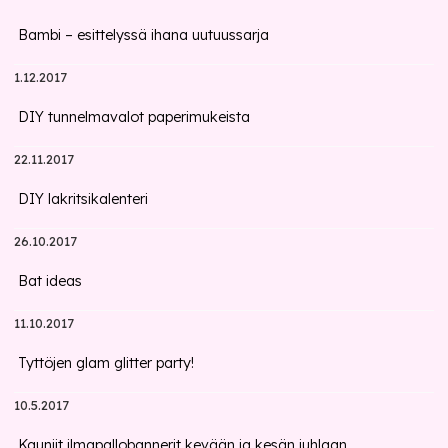
Bambi – esittelyssä ihana uutuussarja
1.12.2017
DIY tunnelmavalot paperimukeista
22.11.2017
DIY lakritsikalenteri
26.10.2017
Bat ideas
11.10.2017
Tyttöjen glam glitter party!
10.5.2017
Kauniit ilmapallobannerit kevään ja kesän juhlaan