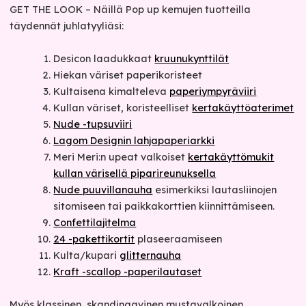
GET THE LOOK – Näillä Pop up kemujen tuotteilla
täydennät juhlatyyliäsi:
Desicon laadukkaat
kruunukynttilät
Hiekan väriset paperikoristeet
Kultaisena kimalteleva
paperiympyräviiri
Kullan väriset, koristeelliset
kertakäyttöaterimet
Nude -tupsuviiri
Lagom Designin lahjapaperiarkki
Meri Meri:n upeat valkoiset
kertakäyttömukit
kullan värisellä piparireunuksella
Nude puuvillanauha
esimerkiksi lautasliinojen
sitomiseen tai paikkakorttien kiinnittämiseen.
Confettilajitelma
24 -pakettikortit
plaseeraamiseen
Kulta/kupari
glitternauha
Kraft -scallop -paperilautaset
Myös klassinen, skandinaavinen mustavalkoinen