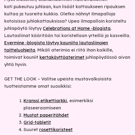
koti pukeutuu juhlaan, kun lisäät kattaukseen ripauksen
kultaa ja tuoreita kukkia. Oletko nähnyt ilmapalloja
kotoisissa juhlakattauksissa? Upea ilmapalloin koristeltu
juhlapäytä löytyy
Celebrations at Home -blogista
.
Lautasliinat kääritään tai koristellaan yrteillä ja kasveilla.
Evermine -blogista löytyy kauniita lautasliinojen
taitteluohjeita
. Mikäli aterimia ei riitä ihan kaikille,
toimivat kauniit
kertakäyttöaterimet
juhlapöydässä aivan
yhtä hyvin.
GET THE LOOK – Valitse upeista mustavalkoisista
tuotteistamme omat suosikkisi:
Kranssi etikettiarkki
, esimerkiksi
plaseeraamiseen
Mustat paperitähdet
Grid-tabletit
Suuret
rosettikoristeet