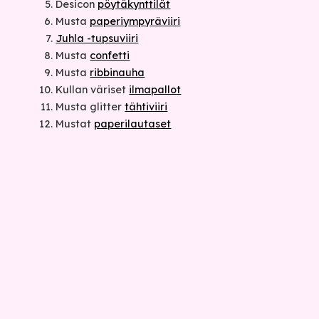
Desicon
pöytäkynttilät
Musta
paperiympyräviiri
Juhla -tupsuviiri
Musta
confetti
Musta
ribbinauha
Kullan väriset
ilmapallot
Musta glitter
tähtiviiri
Mustat
paperilautaset