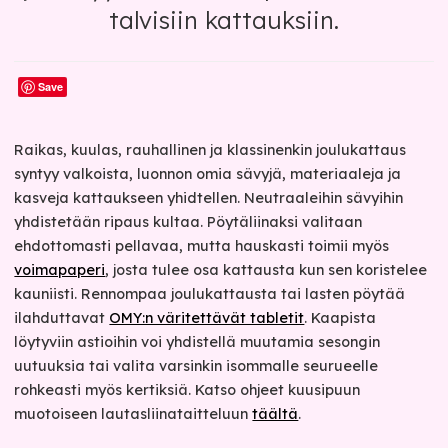
talvisiin kattauksiin.
Save
Raikas, kuulas, rauhallinen ja klassinenkin joulukattaus
syntyy valkoista, luonnon omia sävyjä, materiaaleja ja
kasveja kattaukseen yhidtellen. Neutraaleihin sävyihin
yhdistetään ripaus kultaa. Pöytäliinaksi valitaan
ehdottomasti pellavaa, mutta hauskasti toimii myös
voimapaperi
, josta tulee osa kattausta kun sen koristelee
kauniisti. Rennompaa joulukattausta tai lasten pöytää
ilahduttavat
OMY:n väritettävät tabletit
. Kaapista
löytyviin astioihin voi yhdistellä muutamia sesongin
uutuuksia tai valita varsinkin isommalle seurueelle
rohkeasti myös kertiksiä. Katso ohjeet kuusipuun
muotoiseen lautasliinataitteluun
täältä
.