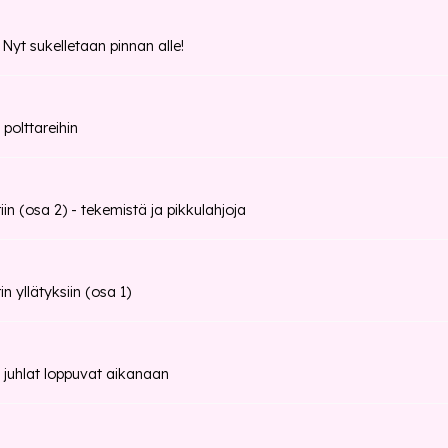
t sukelletaan pinnan alle!
 polttareihin
iin (osa 2) - tekemistä ja pikkulahjoja
n yllätyksiin (osa 1)
 juhlat loppuvat aikanaan