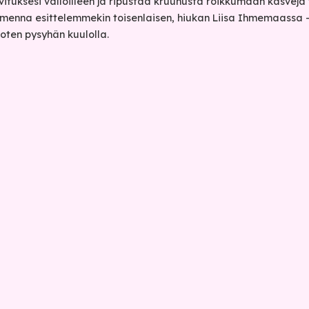
vituksesi valloilleen ja ripustaa kruunusta roikkumaan kasveja
omenna esittelemmekin toisenlaisen, hiukan Liisa Ihmemaassa
joten pysyhän kuulolla.