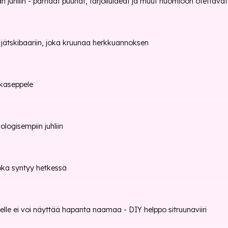
n juhliin - parhaat puuhat, tarjoiluideat ja muut huomioon otettavat
 jätskibaariin, joka kruunaa herkkuannoksen
kaseppele
logisempiin juhliin
oka syntyy hetkessä
elle ei voi näyttää hapanta naamaa - DIY helppo sitruunaviiri