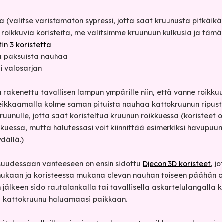
a (valitse varistamaton sypressi, jotta saat kruunusta pitkäik
i roikkuvia koristeita, me valitsimme kruunuun kulkusia ja tä
in 3 koristetta
ja paksuista nauhaa
i valosarjan
rakenettu tavallisen lampun ympärille niin, että vanne roikk
s leikkaamalla kolme saman pituista nauhaa kattokruunun ripust
uunulle, jotta saat koristeltua kruunun roikkuessa (koristeet 
kkuessa, mutta halutessasi voit kiinnittää esimerkiksi havupuun
dällä.)
isuudessaan vanteeseen on ensin sidottu
Djecon 3D koristeet
, j
ukaan ja koristeessa mukana olevan nauhan toiseen päähän on
 jälkeen sido rautalankalla tai tavallisella askartelulangalla 
ta kattokruunu haluamaasi paikkaan.