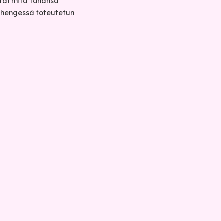
 tai mitä tahansa
 -hengessä toteutetun