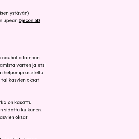
äisen ystävän)
män upean
Djecon 3D
uu nauhalla lampun
amista varten ja etsi
on helpompi asetella
 tai kasvien oksat
otka on kasattu
 sidottu kulkunen.
kasvien oksat