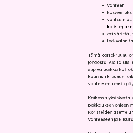
vanteen
kasvien oksi
valitsemias
koristepaket
eri väristä 
led-valon ta
Tämä kattokruunu on 
johdosta. Aloita sii
sopiva paikka kattokr
kauniisti kruunun roi
vanteeseen ensin pöy
Kaikessa yksinkerta
pakkauksen ohjeen m
Koristeiden asettelun
vanteeseen ja kiiku