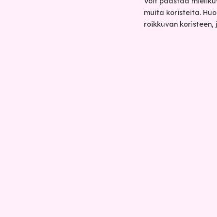
Voit päästää mieliku
muita koristeita. Hu
roikkuvan koristeen, 