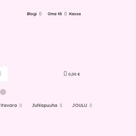
Blogi
Oma tili
Kassa
0,00 €
ritavara
Juhlapuuha
JOULU