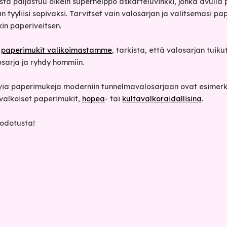
a paljastuu oikein superhelppo askarteluvinkki, jonka avulla p
tyyliisi sopivaksi. Tarvitset vain valosarjan ja valitsemasi pa
in paperiveitsen.
t
paperimukit valikoimastamme
, tarkista, että valosarjan tuiku
sarja ja ryhdy hommiin.
ivia paperimukeja moderniin tunnelmavalosarjaan ovat esimerk
valkoiset paperimukit,
hopea
- tai
kultavalkoraidallisina
.
nodotusta!