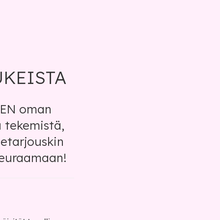
UKEISTA
JEN oman
a tekemistä,
tetarjouskin
 seuraamaan!