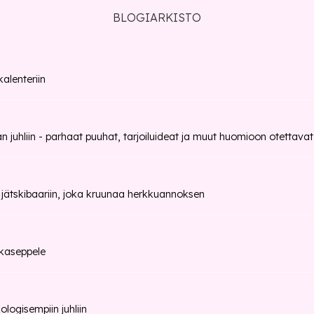
BLOGIARKISTO
alenteriin
n juhliin - parhaat puuhat, tarjoiluideat ja muut huomioon otettavat
 jätskibaariin, joka kruunaa herkkuannoksen
kaseppele
logisempiin juhliin