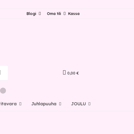
Blogi
Oma tili
Kassa
0,00 €
ritavara
Juhlapuuha
JOULU