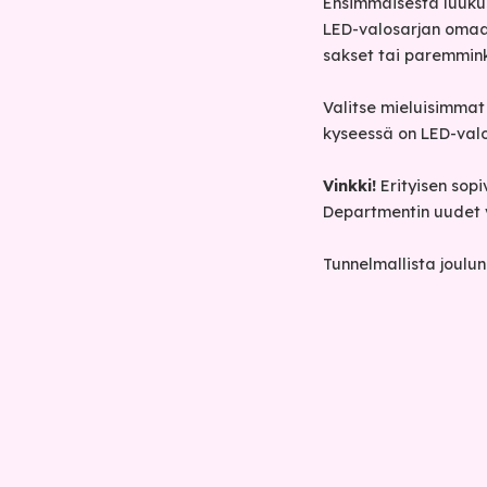
Ensimmäisestä luukust
LED-valosarjan omaan 
sakset tai paremmink
Valitse mieluisimma
kyseessä on LED-valo
Vinkki!
Erityisen sop
Departmentin uudet 
Tunnelmallista joulu