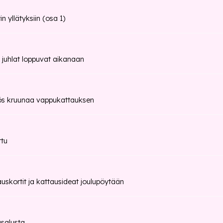
n yllätyksiin (osa 1)
 juhlat loppuvat aikanaan
ös kruunaa vappukattauksen
ttu
auskortit ja kattausideat joulupöytään
usalusta