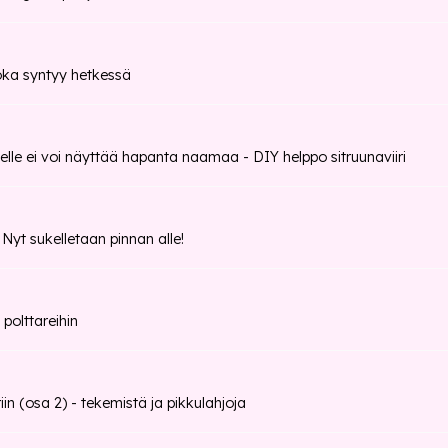
oka syntyy hetkessä
elle ei voi näyttää hapanta naamaa - DIY helppo sitruunaviiri
t sukelletaan pinnan alle!
 polttareihin
iin (osa 2) - tekemistä ja pikkulahjoja