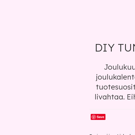
DIY TU
Jouluku
joulukalent
tuotesuosit
livahtaa. E
Save