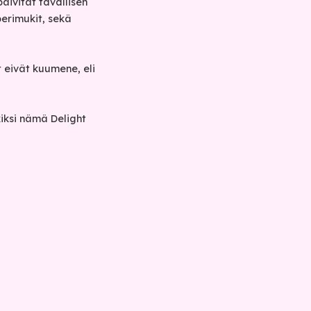
äivität tavallisen
perimukit, sekä
t eivät kuumene, eli
iksi nämä Delight