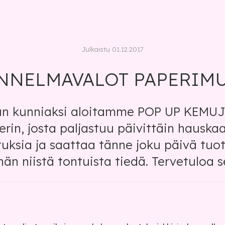
Julkaistu 01.12.2017
NNELMAVALOT PAPERIM
un kunniaksi aloitamme POP UP KEMU
erin, josta paljastuu päivittäin hauska
uksia ja saattaa tänne joku päivä tuo
ihän niistä tontuista tiedä. Tervetuloa