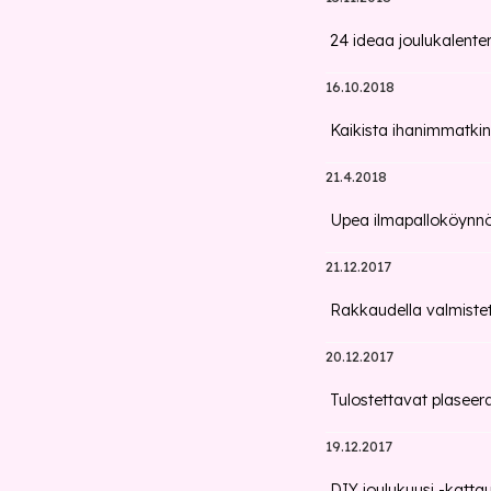
24 ideaa joulukalenteri
16.10.2018
Kaikista ihanimmatkin
21.4.2018
Upea ilmapalloköynn
21.12.2017
Rakkaudella valmiste
20.12.2017
Tulostettavat plaseer
19.12.2017
DIY joulukuusi -katta